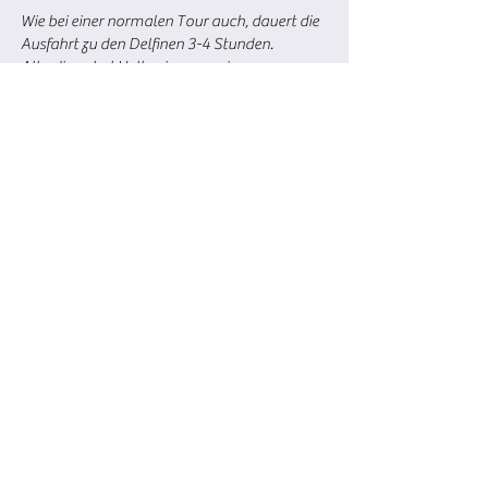
Wie bei einer normalen Tour auch, dauert die
Ausfahrt zu den Delfinen 3-4 Stunden.
Allerdings hat Volker immer sein
Unterwassermikrofon
, viel
Infomaterial
und
Fachwissen
im Gepäck - und wenn die
Situation es zulässt, dann belauschen wir die
Meeressäugern beim Jagen oder Chillen.
Zudem hat Volker wie immer viel über die
Meeressäuger zu erzählen und natürlich
beantwortet er auch Ihre persönlichen
Fragen.
Jetzt buchen!*
Zur Zeit nicht im Angebot!