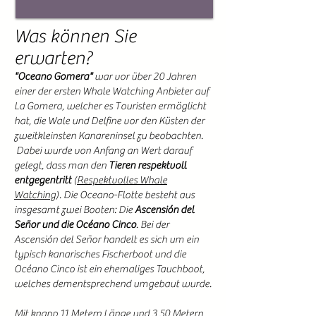
Was können Sie
erwarten?
"Oceano Gomera"
war vor über 20 Jahren
einer der ersten Whale Watching Anbieter auf
La Gomera, welcher es Touristen ermöglicht
hat, die Wale und Delfine vor den Küsten der
zweitkleinsten Kanareninsel zu beobachten.
Dabei wurde von Anfang an Wert darauf
gelegt, dass man den
Tieren respektvoll
entgegentritt
(
Respektvolles Whale
Watching
). Die Oceano-Flotte besteht aus
insgesamt zwei Booten: Die
Ascensión del
Señor und die Océano Cinco
. Bei der
Ascensión del Señor handelt es sich um ein
typisch kanarisches Fischerboot und die
Océano Cinco ist ein ehemaliges Tauchboot,
welches dementsprechend umgebaut wurde.
Mit knapp 11 Metern Länge und 3,50 Metern