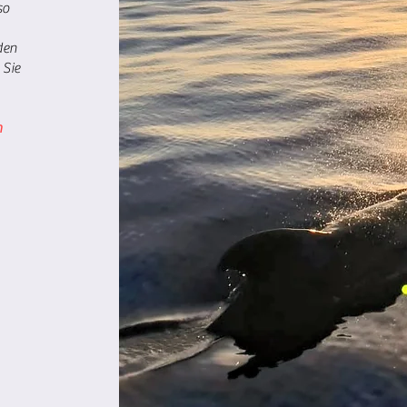
so
den
Sie
m