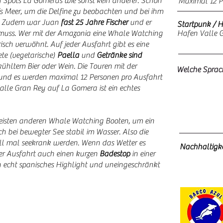
g Spots La Gomeras wie sonst kein anderer. Schon
Maximal 12 P
s Meer, um die Delfine zu beobachten und bei ihm
n. Zudem war Juan
fast 25 Jahre Fischer
und er
Startpunk / 
muss. Wer mit der Amazonia eine Whale Watching
Hafen Valle G
sch verwöhnt. Auf jeder Ausfahrt gibt es eine
te (vegetarische)
Paella
und
Getränke sind
kühltem Bier oder Wein. Die Touren mit der
Welche Sprach
und es werden maximal 12 Personen pro Ausfahrt
le Gran Rey auf La Gomera ist ein echtes
meisten anderen Whale Watching Booten, um ein
ch bei bewegter See stabil im Wasser. Also die
nell mal seekrank werden. Wenn das Wetter es
Nachhaltigkei
r Ausfahrt auch einen kurzen
Badestop
in einer
in echt spanisches Highlight und uneingeschränkt