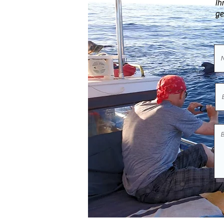
Ih
ge