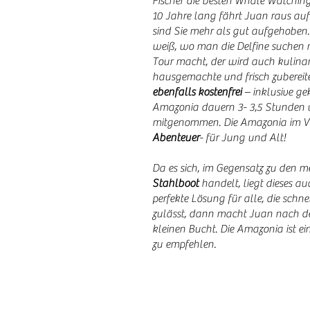
Fischer die besten Whale Watchin
10 Jahre lang fährt Juan raus auf
sind Sie mehr als gut aufgehobe
weiß, wo man die Delfine suchen 
Tour macht, der wird auch kulinari
hausgemachte und frisch zubereite
ebenfalls kostenfrei
– inklusive ge
Amazonia dauern 3- 3,5 Stunden 
mitgenommen. Die Amazonia im Val
Abenteuer
- für Jung und Alt!
Da es sich, im Gegensatz zu den 
Stahlboot
handelt, liegt dieses au
perfekte Lösung für alle, die sch
zulässt, dann macht Juan nach de
kleinen Bucht. Die Amazonia ist e
zu empfehlen.