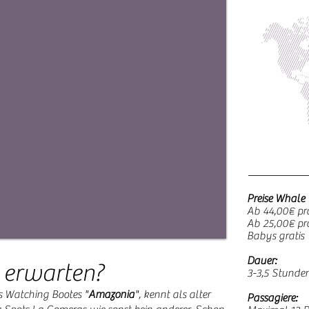
Preise Whale
Ab 44,00€ pr
Ab 25,00€ pro
Babys gratis
Dauer:
 erwarten?
3-3,5 Stunde
s Watching Bootes "
Amazonia
", kennt als alter
Passagiere: