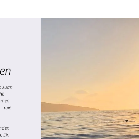
en
rt Juan
ht
.
immen
 – wie
enden
. Ein