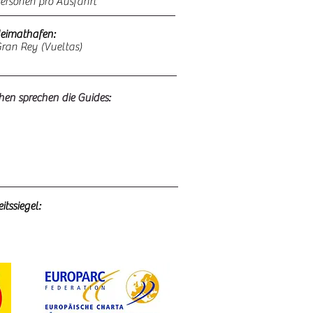
ersonen pro Ausfahrt
Heimathafen:
ran Rey (Vueltas)
en sprechen die Guides:
tssiegel: