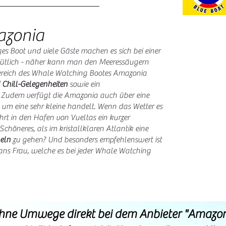
azonia
es Boot und viele Gäste machen es sich bei einer
ütlich - näher kann man den Meeressäugern
bereich des Whale Watc
hing Bootes Amazonia
d Chill-Gelegenheiten
sowie ein
 Zudem verfügt die Amazonia auch über eine
h um eine sehr kleine handelt. Wenn das Wetter es
hrt in den Hafen von Vueltas ein kurzer
chöneres, als im kristallklaren Atlantik eine
eln
zu gehen? Und besonders empfehlenswert ist
ans Frau, welche es bei jeder Whale Watching
hne Umwege direkt bei dem Anbieter "Amazo